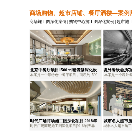
凯莱、威斯汀等多个品牌酒店项目。
工图深化、水电设
制、项目配合等战略
商场购物、超市店铺、餐厅酒楼—案例
2322 6015|FAX
知名设计企业配合
商场施工图深化
案例|购物中心
施工图深化案例
|超市施
斯、帝豪、心景、
店项目。*天非施
工图深化、酒店深
商务酒店施工图深
域。*以下项目资
不得转载，转者必
北京中餐厅项目1500㎡|精装修深化设计
境外餐饮会所项
案例
案例|天非深化
本案是一个顶特色中餐厅项目，面积约1500
本案是一个境外
㎡，项目有两层楼，一楼主要功能为收银接
工图深化设计项目
待、宴会大厅、厨房及卡座区，二楼为纯包间
天非深化设计顾问
区域。
计工作，包含方案
图深化、装饰水电
时代广场商场施工图深化项目|2018年|
城市名人超市施工
天非商场深化公司、商场施工图外包、
天非商场超市
时代广场商场施工图深化项目|2018年|天非商
城市名人超市施工图
商场深化设计、商场施工图深化
施工图外包、
场深化公司、商场施工图外包、商场深化设
场超市深化设计公