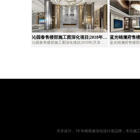
用定制施工图标准服务。
二楼为行政办公等
沁园春售楼部施工图深化项目|2018年|
蓝光锦澜府售楼部
天非售楼部深化公司、售楼部施工图外
年|天非售楼部
沁园春售楼部施工图深化项目|2018年|天非售
蓝光锦澜府售楼部施
包、售楼部深化设计、售楼部施工图深
外包、售楼部
楼部深化公司、售楼部施工图外包、售楼部深
非售楼部深化公司
化
深化
化设计、售楼部施工图深化
部深化设计、售楼
天非设计，18 年
精装修深化设计
老品牌，专注施