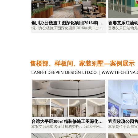
务。
图深化及设计战略合作外包领域。
图深化及设计战略
铜川办公楼施工图深化项目|2016年|天
香港艾乐江油
非办公楼深化公司、办公楼施工图外
目|2018年|
铜川办公楼施工图深化项目|2016年|天非办公
香港艾乐江油幼儿园
包、办公楼深化设计、办公楼施工图深
园施工图外包
楼深化公司、办公楼施工图外包、办公楼深化
天非幼儿园深化公
化
园施工图深化
设计、办公楼施工图深化
儿园深化设计、幼
售楼部、样板间、家装别墅—案例展示
TIANFEI DEEPEN DESIGN LTD.CO | WWW.T
台湾大平层300㎡精装修施工图深化项
宜宾玫瑰公园售
目+机电设计-【每月案例精选】2025-05
形建筑）|精装
本案受台湾知名设计机构委托，为300平米大
本案是位于四川宜
计案例
宅项目，深化周期25天，服务涵盖方案细节深
2700㎡，两个
化、精装修施工图深化、机电设计等板块，采
盘区、休闲区、儿