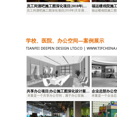
员工间酒吧施工图深化项目|2018年|天
福运楼戏院施工图
非酒吧深化公司、酒吧施工图外包、酒
非KTV深化公
员工间酒吧施工图深化项目|2018年|天非酒吧
福运楼戏院施工图深
吧深化设计、酒吧施工图深化
KTV深化设计
深化公司、酒吧施工图外包、酒吧深化设计、
深化公司、KTV
酒吧施工图深化
KTV施工图深化
学校、医院、办公空间—案例展示
TIANFEI DEEPEN DESIGN LTD.CO | WWW.T
共享办公项目|办公施工图深化设计案
企业总部办公空
例|天非深化设计公司
案例|天非深化
本案是一个共享办公空间，属于办公室施工
本案是一个企业总
图深化设计项目案例。面积约3000平米，位于
天非设计是08年业内率先成立的深化设计服
工图深化设计项目
天非设计是08年
四川绵阳，由天非深化设计顾问公司负责室内
务品牌，也是施工图深化设计行业老企业！官
天非深化设计顾问
务品牌，也是施工
精装修深化设计工作，包含方案细节深化设
网www.tianfei.com.cn。属于综合型建筑装饰设
计工作，包含方案
网www.tianfei
计、精装修施工图深化、装饰水电设计等服
计服务公司，专注室内设计、深化设计、施工
图深化、装饰水电
计服务公司，专注