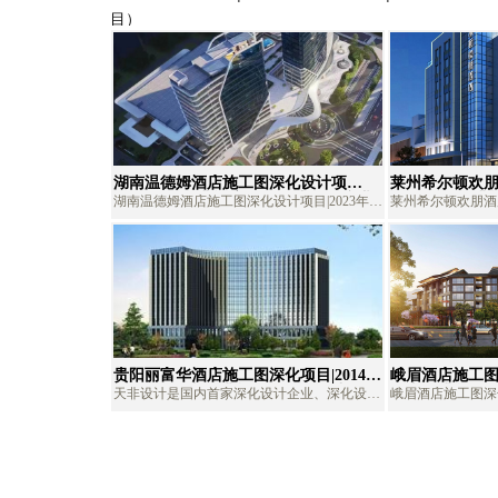
目）
湖南温德姆酒店施工图深化设计项
莱州希尔顿欢
目|2023年|天非酒店深化设计公司,专业
目|2019年|
湖南温德姆酒店施工图深化设计项目|2023年|
莱州希尔顿欢朋酒店
酒店深化公司,酒店施工图深化公司,酒
酒店深化公司,
天非酒店深化设计公司,专业酒店深化公司,酒
年|天非酒店深化设
店施工图外包公司,酒店深化设计公司！
店施工图外包公
店施工图深化公司,酒店施工图外包公司,酒店
酒店施工图深化公
深化设计公司！重庆天非酒店深化设计公司
店深化设计公司！
（CTD）是国内首家酒店深化设计、商场深化
（CTD）是国内
设计公司，致力于星级酒店深化、主题酒店深
设计公司，致力于
化、度假酒店深化、名宿酒店深化、精品酒店
化、度假酒店深化
深化、商场深化设计、商业综合体深化、城市
深化、商场深化设
综合体深化等中大型精修项目深化设计及施工
综合体深化等中大
贵阳丽富华酒店施工图深化项目|2014
峨眉酒店施工图深化
图外包。可提供设计战略合作、方案深化设
图外包。可提供设
年|52000平米|天非施工图深化设计公司
平米|天非施工
天非设计是国内首家深化设计企业、深化设计
峨眉酒店施工图深化项
计、施工图深化、机电设计、竣工图绘制服
计、施工图深化、
经典案例
行业缔造者，专注方案深化、施工图深化、水
非施工图深化公司
务。先后与CCD、亚泰、美盛、中之御、博
务。先后与CCD
电设计、消防设计、竣工图绘制、项目配合等
计、施工图深化、
特、尚辰、陆道、香港天工、亦品
特、尚辰、陆道、
战略合作领域。TEL：159 2322 6015|FAX：
间：2016年-201
+（023）81988820|与国内外知名设计企业配
公司介绍：天非设
合完成过希尔顿、豪生、戴斯、帝豪、心景、
业、深化设计行业