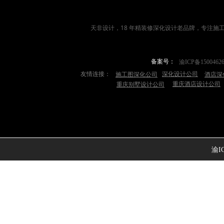
天非设计，18 年
精装修深化设计
老品牌，专注施
备案号：
渝ICP备1500462
友情连接：
深化设计公司
施工图深化公司
酒店深
重庆酒店设计公司
重庆别墅设计公司
渝IC