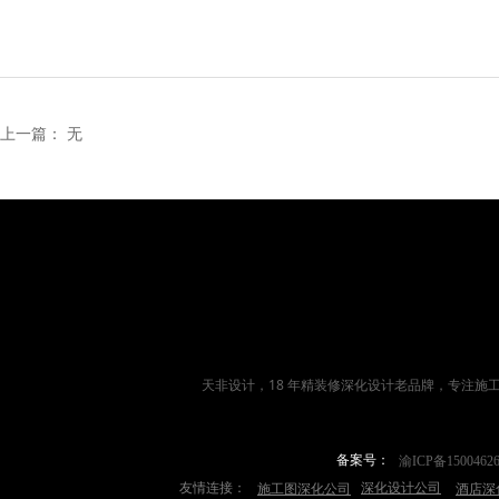
上一篇：
无
天非设计，18 年
精装修深化设计
老品牌，专注施
备案号：
渝ICP备1500462
友情连接：
深化设计公司
施工图深化公司
酒店深