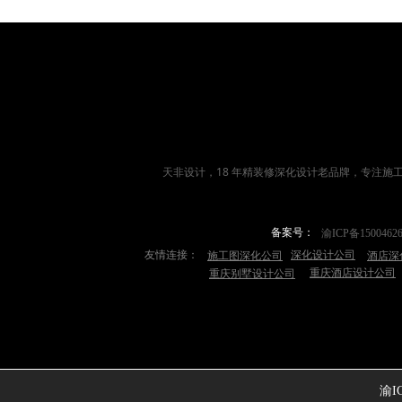
天非设计，18 年
精装修深化设计
老品牌，专注施
备案号：
渝ICP备1500462
友情连接：
深化设计公司
施工图深化公司
酒店深
重庆酒店设计公司
重庆别墅设计公司
渝IC