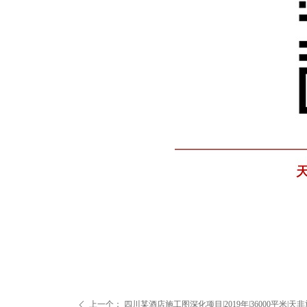
上一个：
四川某酒店施工图深化项目|2019年|36000平米
ꄴ