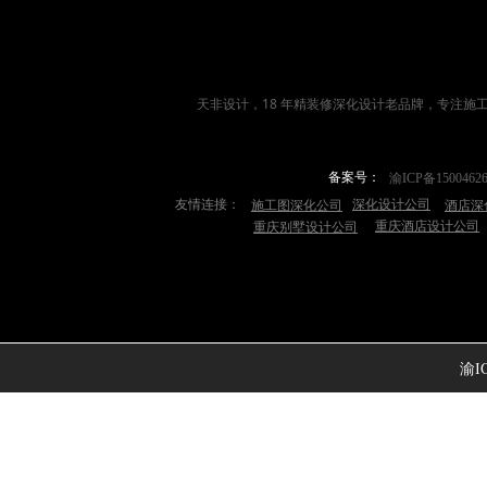
天非设计，18 年
精装修深化设计
老品牌，专注施
备案号：
渝ICP备1500462
友情连接：
深化设计公司
施工图深化公司
酒店深
重庆酒店设计公司
重庆别墅设计公司
渝IC